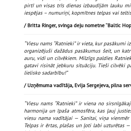
pirtī un visas trīs dienas izbaudījām lauku m
iespējas – numuriņi, kopmītnes telpas vai telti
/ Britta Ringer, svinga deju nometne “Baltic Ho
“Viesu nams “Ratnieki” ir vieta, kur pasākumi
organizējuši dažādus pasākumus šeit, un katru
auru, vidi un cilvēkiem. Milzīgs paldies Ratnie
gatavi risināt jebkuru situāciju. Tieši cilvēki
lielisko sadarbību!”
/ Uzņēmuma vadītāja, Evija Sergejeva, pilna se
“Viesu nams “Ratnieki” ir viena no sirsnīgāka
harmonija un īpaša atmosfēra, kas ļauj justi
viesu nama vadītājai — Sanitai, viņa vienmēr i
Telpas ir ērtas, plašas un ļoti labi uzturētas