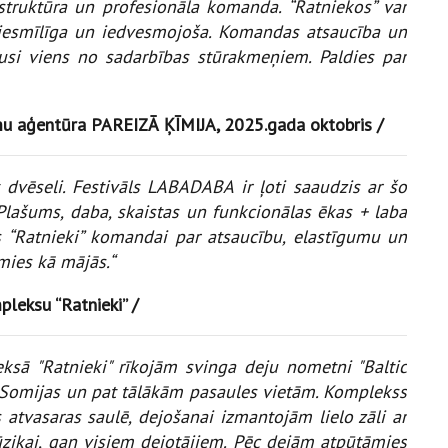
rastruktūra un profesionāla komanda. “Ratniekos” var
viesmīlīga un iedvesmojoša. Komandas atsaucība un
ijusi viens no sadarbības stūrakmeņiem. Paldies par
umu aģentūra PAREIZĀ ĶĪMIJA, 2025.gada oktobris /
t dvēseli. Festivāls LABADABA ir ļoti saaudzis ar šo
Plašums, daba, skaistas un funkcionālas ēkas + laba
es “Ratnieki” komandai par atsaucību, elastīgumu un
amies kā mājās.“
leksu “Ratnieki” /
sā "Ratnieki" rīkojām svinga deju nometni "Baltic
s, Somijas un pat tālākām pasaules vietām. Komplekss
 atvasaras saulē, dejošanai izmantojām lielo zāli ar
mūzikai, gan visiem dejotājiem. Pēc dejām atpūtāmies