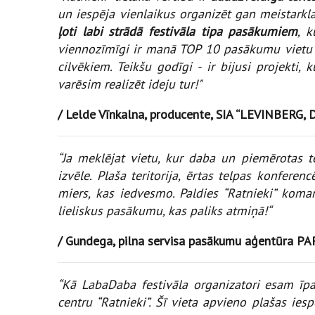
un iespēja vienlaikus organizēt gan meistarkla
ļoti labi strādā festivāla tipa pasākumiem
, k
viennozīmīgi ir manā TOP 10 pasākumu vietu s
cilvēkiem. Teikšu godīgi - ir bijusi projekti,
varēsim realizēt ideju tur!"
/ Lelde Vīnkalna, producente, SIA “LEVINBERG,
“Ja meklējat vietu, kur daba un piemērotas te
izvēle. Plaša teritorija, ērtas telpas konfe
miers, kas iedvesmo. Paldies “Ratnieki” koma
lieliskus pasākumu, kas paliks atmiņā!“
/ Gundega, pilna servisa pasākumu aģentūra PAR
“Kā LabaDaba festivāla organizatori esam īpa
centru “Ratnieki”. Šī vieta apvieno plašas i