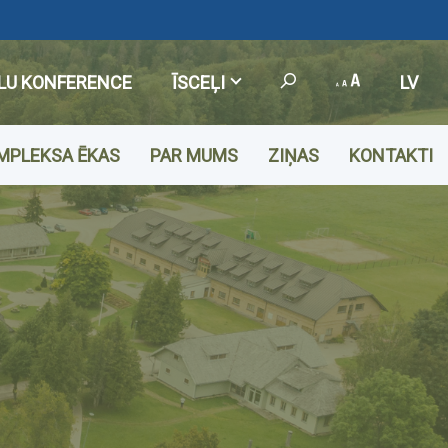
LU KONFERENCE
ĪSCEĻI
LV
MPLEKSA ĒKAS
PAR MUMS
ZIŅAS
KONTAKTI