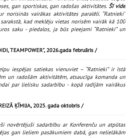
ses, gan sportiskas, gan radošas aktivitātes.
Šī vide
ur norisinās vairākas aktivitātes paralēli. “Ratnieki”
arakstā, kad meklēju vietas norisēm vairāk kā 100
 kuros saku - piedalos, ja būs pieejami “Ratnieki” un
 DIDI, TEAMPOWER", 2026.gada februāris /
lpu iespējas satiekas vienuviet – “Ratnieki” ir īstā
rencēm un radošām aktivitātēm, atsaucīga komanda un
ndai par lielisku sadarbību - kopā radījām vairākus
EIZĀ ĶĪMIJA, 2025. gada oktobris /
ši novērtējuši sadarbību ar Konferenču un atpūtas
espējas gan lieliem pasākumiem dabā, gan nelielākām