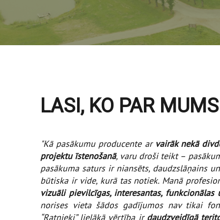
LASI, KO PAR MUMS
"Kā pasākumu producente ar
vairāk nekā divd
projektu īstenošanā
, varu droši teikt – pasākum
pasākuma saturs ir niansēts, daudzslāņains un 
būtiska ir vide, kurā tas notiek. Manā profesio
vizuāli pievilcīgas, interesantas, funkcionālas 
norises vieta šādos gadījumos nav tikai fo
“Ratnieki” lielākā vērtība ir
daudzveidīgā terito