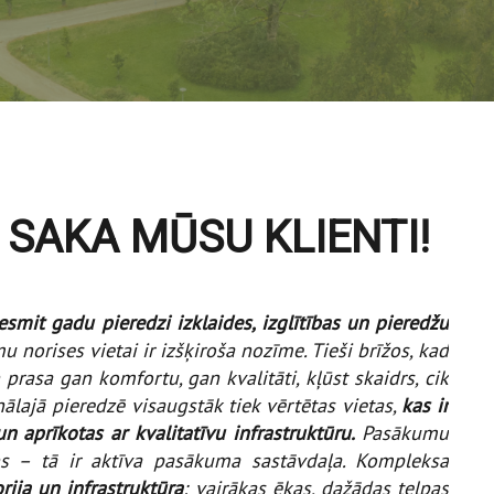
 SAKA MŪSU KLIENTI!
esmit gadu pieredzi izklaides, izglītības un pieredžu
u norises vietai ir izšķiroša nozīme. Tieši brīžos, kad
prasa gan komfortu, gan kvalitāti, kļūst skaidrs, cik
nālajā pieredzē visaugstāk tiek vērtētas vietas,
kas ir
un aprīkotas ar kvalitatīvu infrastruktūru.
Pasākumu
ns – tā ir aktīva pasākuma sastāvdaļa. Kompleksa
rija un infrastruktūra
: vairākas ēkas, dažādas telpas