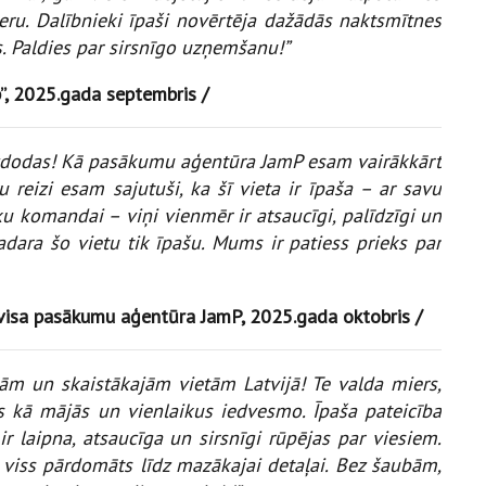
ieru. Dalībnieki īpaši novērtēja dažādās naktsmītnes
s. Paldies par sirsnīgo uzņemšanu!”
p”, 2025.gada septembris /
 izdodas! Kā pasākumu aģentūra JamP esam vairākkārt
 reizi esam sajutuši, ka šī vieta ir īpaša – ar savu
ku komandai – viņi vienmēr ir atsaucīgi, palīdzīgi un
 padara šo vietu tik īpašu. Mums ir patiess prieks par
rvisa pasākumu aģentūra JamP, 2025.gada oktobris /
jām un skaistākajām vietām Latvijā! Te valda miers,
es kā mājās un vienlaikus iedvesmo. Īpaša pateicība
r laipna, atsaucīga un sirsnīgi rūpējas par viesiem.
 — viss pārdomāts līdz mazākajai detaļai. Bez šaubām,