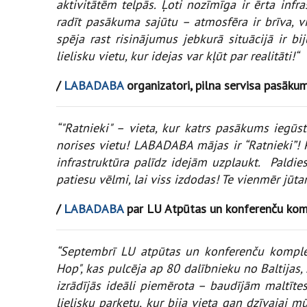
aktivitātēm telpās. Ļoti nozīmīga ir ērta inf
radīt pasākuma sajūtu – atmosfēra ir brīva, 
spēja rast risinājumus jebkurā situācijā ir b
lielisku vietu, kur idejas var kļūt par realitāti!“
/
LABADABA
organizatori, pilna servisa pasāk
“"Ratnieki" – vieta, kur katrs pasākums iegūs
norises vietu! LABADABA mājas ir “Ratnieki”! 
infrastruktūra palīdz idejām uzplaukt. Paldi
patiesu vēlmi, lai viss izdodas! Te vienmēr jūt
/
LABADABA
par LU Atpūtas un konferenču komp
“Septembrī LU atpūtas un konferenču komplek
Hop", kas pulcēja ap 80 dalībnieku no Baltija
izrādījās ideāli piemērota – baudījām maltītes
lielisku parketu, kur bija vieta gan dzīvajai 