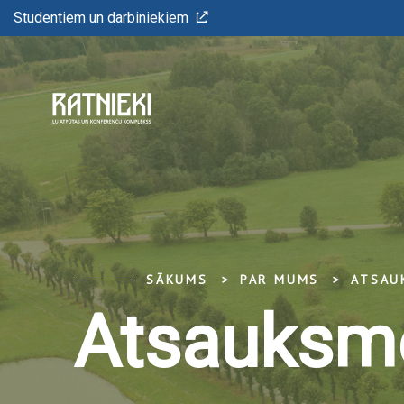
Studentiem un darbiniekiem
SĀKUMS
PAR MUMS
ATSAU
Atsauksm