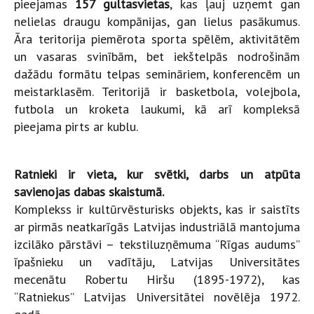
pieejamas
157 gultasvietas
, kas ļauj uzņemt gan
nelielas draugu kompānijas, gan lielus pasākumus.
Āra teritorija piemērota sporta spēlēm, aktivitātēm
un vasaras svinībām, bet iekštelpās nodrošinām
dažādu formātu telpas semināriem, konferencēm un
meistarklasēm. Teritorijā ir basketbola, volejbola,
futbola un kroketa laukumi, kā arī kompleksā
pieejama pirts ar kublu.
Ratnieki ir vieta, kur svētki, darbs un atpūta
savienojas dabas skaistumā.
Komplekss ir kultūrvēsturisks objekts, kas ir saistīts
ar pirmās neatkarīgās Latvijas industriālā mantojuma
izcilāko pārstāvi – tekstiluzņēmuma “Rīgas audums”
īpašnieku un vadītāju, Latvijas Universitātes
mecenātu Robertu Hiršu (1895-1972), kas
“Ratniekus” Latvijas Universitātei novēlēja 1972.