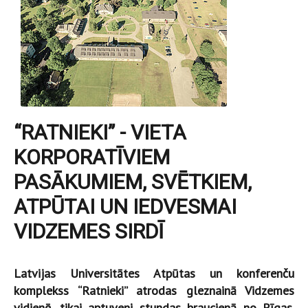
“RATNIEKI” - VIETA
KORPORATĪVIEM
PASĀKUMIEM, SVĒTKIEM,
ATPŪTAI UN IEDVESMAI
VIDZEMES SIRDĪ
Latvijas Universitātes Atpūtas un konferenču
komplekss “Ratnieki” atrodas gleznainā Vidzemes
vidienē, tikai aptuveni stundas braucienā no Rīgas.