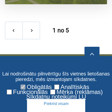
1
no 5
Lai nodrošinātu pilnvērtīgu šīs vietnes lietošanas
pieredzi, mēs izmantojam sīkdatnes.
Obligātās
Analītiskās
Funkcionālās
Mērķa (reklāmas)
Sīkdatņu noteikumi LU
Piekrist visam