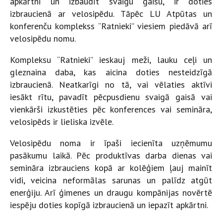
apkārtni un izbaudīt svaigu gaisu, ir doties
izbraucienā ar velosipēdu. Tāpēc LU Atpūtas un
konferenču komplekss “Ratnieki” viesiem piedāvā arī
velosipēdu nomu.
Kompleksu “Ratnieki” ieskauj meži, lauku ceļi un
gleznaina daba, kas aicina doties nesteidzīgā
izbraucienā. Neatkarīgi no tā, vai vēlaties aktīvi
iesākt rītu, pavadīt pēcpusdienu svaigā gaisā vai
vienkārši izkustēties pēc konferences vai semināra,
velosipēds ir lieliska izvēle.
Velosipēdu noma ir īpaši iecienīta uzņēmumu
pasākumu laikā. Pēc produktīvas darba dienas vai
semināra izbrauciens kopā ar kolēģiem ļauj mainīt
vidi, veicina neformālas sarunas un palīdz atgūt
enerģiju. Arī ģimenes un draugu kompānijas novērtē
iespēju doties kopīgā izbraucienā un iepazīt apkārtni.